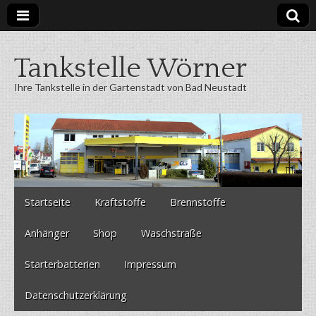
Tankstelle Wörner
Ihre Tankstelle in der Gartenstadt von Bad Neustadt
Skip
Main
Startseite
Kraftstoffe
Brennstoffe
to
menu
content
Anhänger
Shop
Waschstraße
Starterbatterien
Impressum
Datenschutzerklärung