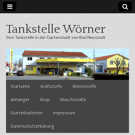
Tankstelle Wörner
Ihre Tankstelle in der Gartenstadt von Bad Neustadt
Skip
Main
Startseite
Kraftstoffe
Brennstoffe
to
menu
content
Anhänger
Shop
Waschstraße
Starterbatterien
Impressum
Datenschutzerklärung